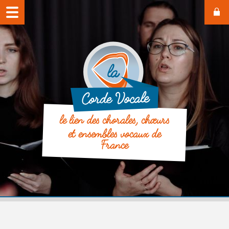
le lien des chorales, chœurs
et ensembles vocaux de
France