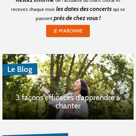
de l'actualité du chant choral et
les dates des concerts
recevez chaque mois
qui se
près de chez vous !
passent
JE M'ABONNE
Le Blog
3 façons efficaces d’apprendre à
chanter