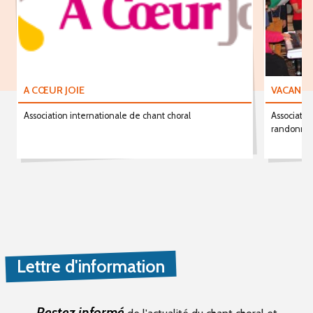
A CŒUR JOIE
VACANCE
Association internationale de chant choral
Associatio
randonné
Lettre d'information
Restez informé