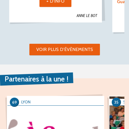
+ D'INFO
Guast
ANNE LE BOT
VOIR PLUS D'ÉVÈNEMENTS
Partenaires à la une !
69
35
LYON
SA