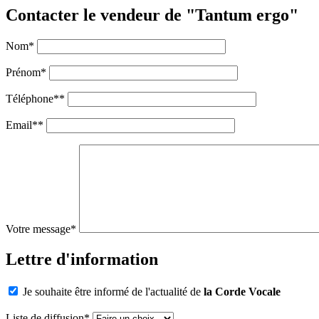
Contacter le vendeur de "Tantum ergo"
Nom
*
Prénom
*
Téléphone
**
Email
**
Votre message
*
Lettre d'information
Je souhaite être informé de l'actualité de
la Corde Vocale
Liste de diffusion
*