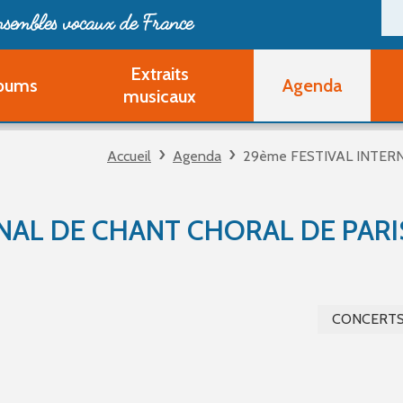
ensembles vocaux de France
Extraits
bums
Agenda
Deveni
musicaux
Deve
Pa
Accueil
Agenda
29ème FESTIVAL INTERN
Ouvri
Q
Au
NAL DE CHANT CHORAL DE PARI
CONCERT