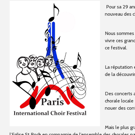
Pour sa 29
ann
nouveau des ch
Nous sommes he
vivre ces gra
ce festival.
La réputation e
de la découvrir
Des concerts a
chorale locale
nouer des cont
Mais le plus g
l’Eglise St Roch en compagnie de l’ensemble des chorales par