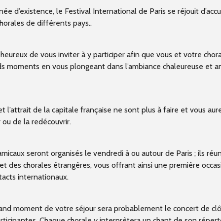
ée d’existence, le Festival International de Paris se réjouit d’accue
orales de différents pays..
ureux de vous inviter à y participer afin que vous et votre chora
nds moments en vous plongeant dans l’ambiance chaleureuse et a
t l’attrait de la capitale française ne sont plus à faire et vous aur
 ou de la redécouvrir.
micaux seront organisés le vendredi à ou autour de Paris ; ils réu
 et des chorales étrangères, vous offrant ainsi une première occa
acts internationaux.
rand moment de votre séjour sera probablement le concert de cl
ticipantes. Chaque chorale y interprètera un chant de son réperto