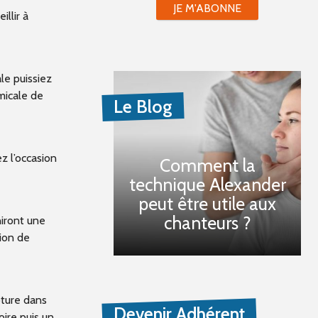
JE M'ABONNE
illir à
le puissiez
micale de
Le Blog
ez l’occasion
Comment la
technique Alexander
peut être utile aux
chanteurs ?
niront une
sion de
ôture dans
Devenir Adhérent
ire puis un