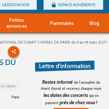
L'ASSOCIATION
ESPACE ADHÉRENTS
Billetterie
Connexion
Petites
Partenaires
Blog
r adhérent Groupe Vocal
annonces
nir adhérent Partenaire
rtitions d'occasion
ATIONAL DE CHANT CHORAL DE PARIS du 11 au 14 mars 2027
r un compte Découverte
uestions fréquentes
tres
S DU
Lettre d'information
Restez informé
de l'actualité du
S
À PARIS
chant choral et recevez chaque mois
les dates des concerts
qui se
Paris
près de chez vous !
passent