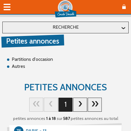
RECHERCHE
Petites annonces
Localiser
Département
Partitions d'occasion
Autres
Affiner
PETITES ANNONCES
Type(s)
1
Offre (66)
Recherche (489)
petites annonces
1 à 18
sur
587
petites annonces au total
Catégorie(s)
75
PARIS - 13