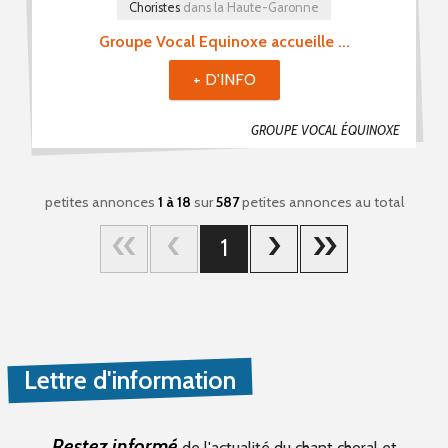
Choristes
dans la Haute-Garonne
Groupe Vocal Equinoxe accueille ...
+ D'INFO
GROUPE VOCAL ÉQUINOXE
petites annonces
1 à 18
sur
587
petites annonces au total
1
Lettre d'information
Restez informé
de l'actualité du chant choral et