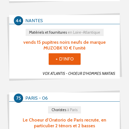
PROPOSER UNE PETITE ANNONCE
44
NANTES
RSS PETITES ANNONCES
Matériels et fournitures
en Loire-Atlantique
vends 15 pupitres noirs neufs de marque
MUZOBK 10 € l'unité
+ D'INFO
VOX ATLANTIS - CHOEUR D'HOMMES NANTAIS
75
PARIS - 06
Choristes
à Paris
Le Choeur d'Oratorio de Paris recrute, en
particulier 2 ténors et 2 basses