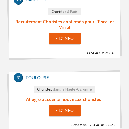
Choristes (418)
Choristes
à Paris
Chefs De Chœur (71)
Recrutement Choristes confirmés pour L'Escalier
Musiciens (35)
Vocal
Recherche De Partitions (8)
+ D'INFO
Echanges / Rencontres Entre Groupes Vocaux (19)
Matériels Et Fournitures (7)
L'ESCALIER VOCAL
Divers (29)
31
TOULOUSE
Mot(s) clé(s)
Choristes
dans la Haute-Garonne
Plusieurs mots clé possibles
Allegro accueille nouveaux choristes !
+ D'INFO
ENSEMBLE VOCAL ALLEGRO