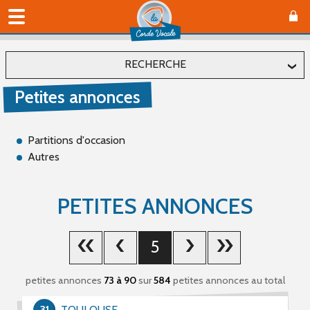
RECHERCHE
Petites annonces
Localiser
Département
Partitions d'occasion
Autres
Affiner
PETITES ANNONCES
Type(s)
5
Offre (65)
Recherche (488)
petites annonces
73 à 90
sur
584
petites annonces au total
Catégorie(s)
31
TOULOUSE