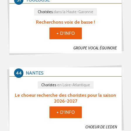
Choristes (416)
Choristes
dans la Haute-Garonne
Chefs De Chœur (71)
Recherchons voix de basse !
Musiciens (35)
+ D'INFO
Recherche De Partitions (8)
Echanges / Rencontres Entre Groupes Vocaux (19)
GROUPE VOCAL ÉQUINOXE
Matériels Et Fournitures (6)
Divers (29)
44
NANTES
Mot(s) clé(s)
Choristes
en Loire-Atlantique
Plusieurs mots clé possibles
Le choeur recherche des choristes pour la saison
2026-2027
+ D'INFO
CHOEUR DE L'EDEN