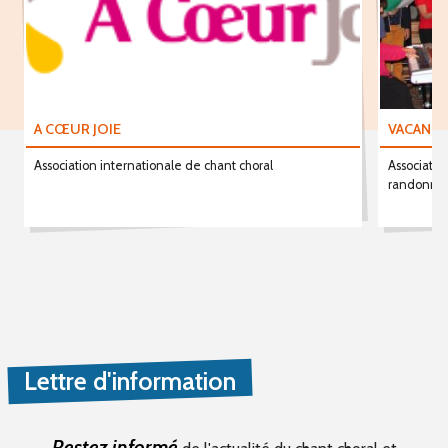
A CŒUR JOIE
VACANCE
Association internationale de chant choral
Associatio
randonné
Lettre d'information
Restez informé