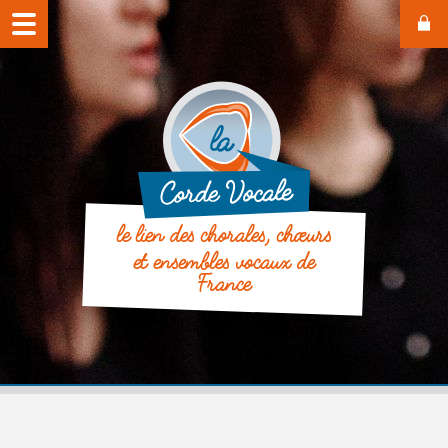
le lien des chorales, chœurs
et ensembles vocaux de
France