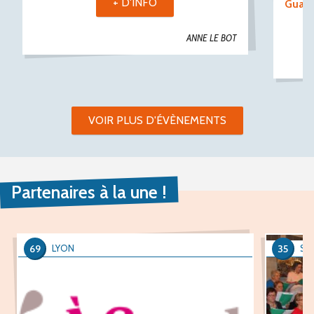
+ D'INFO
Guast
ANNE LE BOT
VOIR PLUS D'ÉVÈNEMENTS
Partenaires à la une !
69
35
LYON
SA