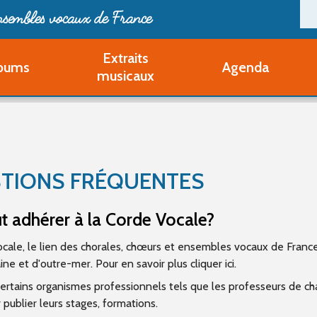
ensembles vocaux de France
Extraits
bums
Agenda
Deveni
musicaux
Deve
Pa
Ouvri
Q
Au
TIONS FRÉQUENTES
t adhérer à la Corde Vocale?
cale, le lien des chorales, chœurs et ensembles vocaux de Franc
ne et d'outre-mer. Pour en savoir plus cliquer ici.
certains organismes professionnels tels que les professeurs de ch
 publier leurs stages, formations.