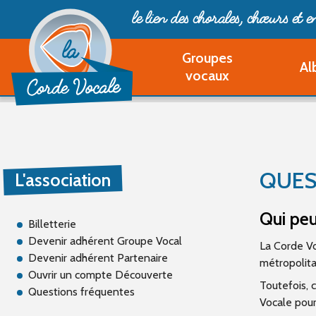
le lien des chorales, chœurs
et 
Groupes
Al
vocaux
QUES
L'association
Qui peu
Billetterie
Devenir adhérent Groupe Vocal
La Corde Vo
Devenir adhérent Partenaire
métropolitai
Ouvrir un compte Découverte
Toutefois, 
Questions fréquentes
Vocale pour