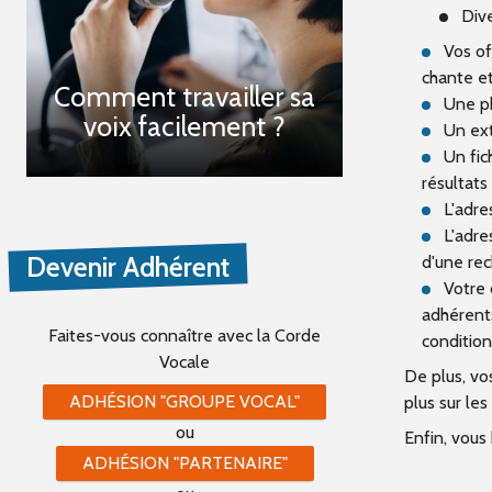
Dive
Vos of
chante et
Comment travailler sa
Une ph
voix facilement ?
Un extr
Un fich
résultats
L'adres
L'adres
Devenir Adhérent
d'une rec
Votre 
adhérents
Faites-vous connaître
avec la Corde
condition
Vocale
De plus, vo
ADHÉSION "GROUPE VOCAL"
plus sur les
ou
Enfin, vous
ADHÉSION "PARTENAIRE"