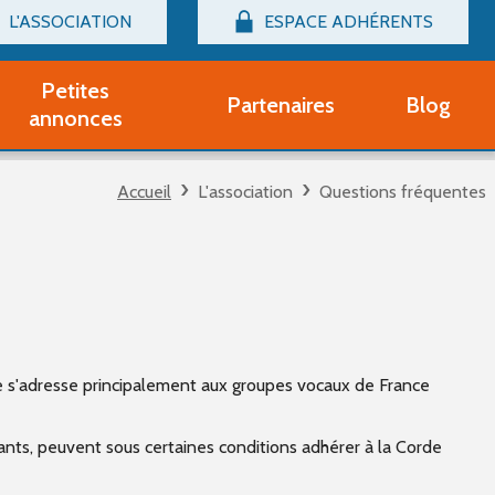
L'ASSOCIATION
ESPACE ADHÉRENTS
Billetterie
Connexion
Petites
Partenaires
Blog
r adhérent Groupe Vocal
annonces
nir adhérent Partenaire
rtitions d'occasion
Accueil
L'association
Questions fréquentes
r un compte Découverte
uestions fréquentes
tres
e s'adresse principalement aux groupes vocaux de France
ants, peuvent sous certaines conditions adhérer à la Corde