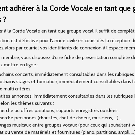
 adhérer à la Corde Vocale en tant que gr
s ?
 à la Corde Vocale en tant que groupe vocal, il suffit de compléter
iption est définitive pour l'année civile en cours dès la réception 
z alors par courriel vos identifiants de connexion à l'espace mem
 membre, vous disposez d'une fiche de présentation complète de 
z mettre en ligne :
ochains concerts, immédiatement consultables dans les rubriques 
ochains stages et formation, immédiatement consultables dans les
 multi critères.
tites annonces, immédiatement consultables dans les rubriques P
 selon les thèmes suivants :
erche ou offres partitions, supports enregistrés ou idées ;
erche personnes (choristes, chef de choeur, musiciens, ...) ;
nges musicaux entre groupes vocaux (pour ceux qui souhaitent vo
t ou vente de matériels et fournitures (piano, partitions, ampli, ...)