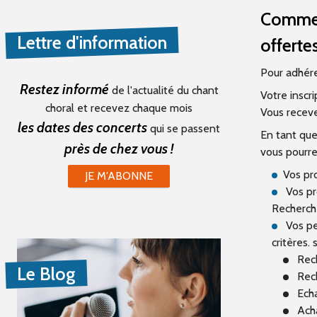
Comment
Lettre d'information
offerte
Pour adhérer
Restez informé
de l'actualité du chant
Votre inscr
choral et recevez chaque mois
Vous receve
les dates des concerts
qui se passent
En tant que
près de chez vous !
vous pourre
Vos pr
JE M'ABONNE
Vos pr
Recherche
Vos pe
critères.
Rech
Le Blog
Rech
Echa
Acha