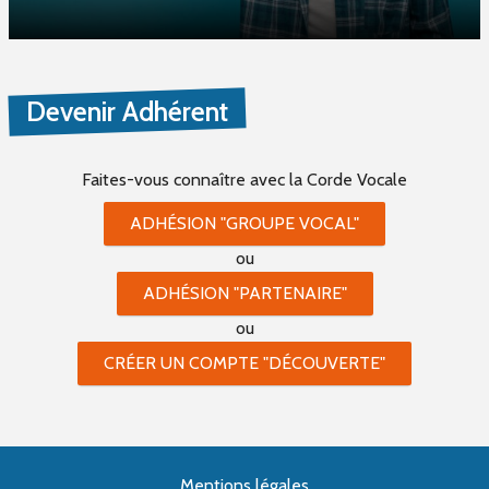
Devenir Adhérent
Faites-vous connaître
avec la Corde Vocale
ADHÉSION "GROUPE VOCAL"
ou
ADHÉSION "PARTENAIRE"
ou
CRÉER UN COMPTE "DÉCOUVERTE"
Mentions légales