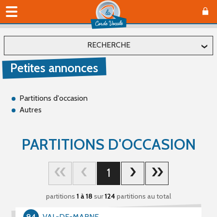
RECHERCHE
Petites annonces
Localiser
Département
Partitions d'occasion
Autres
Affiner
PARTITIONS D'OCCASION
Editeur
1
partitions
1 à 18
sur
124
partitions au total
Auteur
94
VAL-DE-MARNE