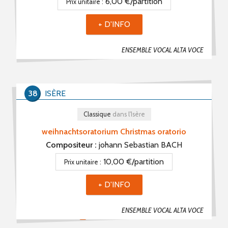
6,00 €/partition
Prix unitaire :
Autre (18)
+ D'INFO
Quantité minimum
ENSEMBLE VOCAL ALTA VOCE
Mot(s) clé(s)
38
ISÈRE
Plusieurs mots clé possibles
Classique
dans l'Isère
weihnachtsoratorium Christmas oratorio
Compositeur :
johann Sebastian BACH
10,00 €/partition
Prix unitaire :
+ D'INFO
PROPOSER UNE PARTITION
ENSEMBLE VOCAL ALTA VOCE
RSS PARTITIONS