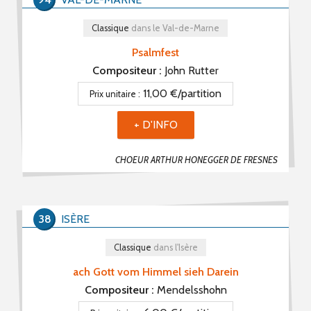
Classique
dans le Val-de-Marne
Interprète
Psalmfest
Compositeur :
John Rutter
Compositeur
11,00 €/partition
Prix unitaire :
+ D'INFO
Harmonisateur / Arrangeur
CHOEUR ARTHUR HONEGGER DE FRESNES
Genre(s)
38
ISÈRE
Chanson Française (51)
Classique (53)
Classique
dans l'Isère
Comédie Musicale (0)
ach Gott vom Himmel sieh Darein
Gospel (0)
Compositeur :
Mendelsshohn
Jazz (2)