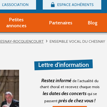
L'ASSOCIATION
ESPACE ADHÉRENTS
Billetterie
Connexion
Petites
Partenaires
Blog
r adhérent Groupe Vocal
annonces
nir adhérent Partenaire
rtitions d'occasion
HESNAY-ROCQUENCOURT
ENSEMBLE VOCAL DU CHESNAY
r un compte Découverte
uestions fréquentes
tres
Lettre d'information
Restez informé
de l'actualité du
chant choral et recevez chaque mois
les dates des concerts
qui se
près de chez vous !
passent