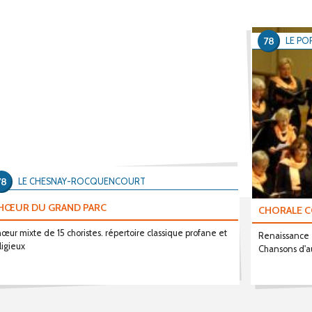
78
LE PO
78
LE CHESNAY-ROCQUENCOURT
HŒUR DU GRAND PARC
CHORALE 
œur mixte de 15 choristes. répertoire classique profane et
Renaissance -
ligieux
Chansons d'au