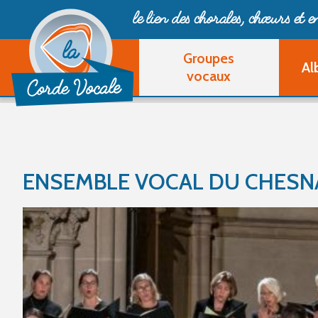
le lien des chorales, chœurs
et 
Groupes
Al
vocaux
ENSEMBLE VOCAL DU CHESN