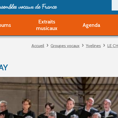
ensembles vocaux de France
Extraits
bums
Agenda
Deveni
musicaux
Deve
Pa
Accueil
Groupes vocaux
Yvelines
LE C
Ouvri
Q
Au
AY