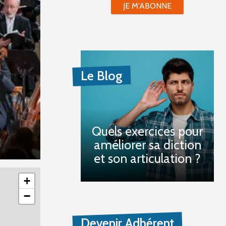
JE M'ABONNE
Le Blog
Quels exercices pour
améliorer sa diction
et son articulation ?
+
−
Devenir Adhérent