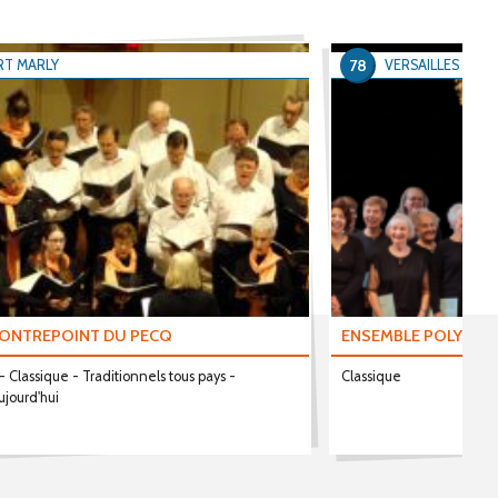
78
RT MARLY
VERSAILLES
CONTREPOINT DU PECQ
ENSEMBLE POLYPHON
 Classique - Traditionnels tous pays -
Classique
jourd'hui