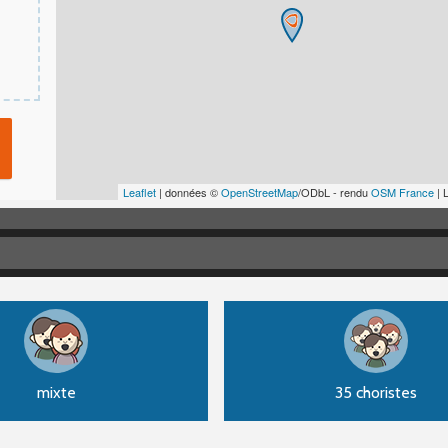
Leaflet
| données ©
OpenStreetMap
/ODbL - rendu
OSM France
| 
mixte
35 choristes