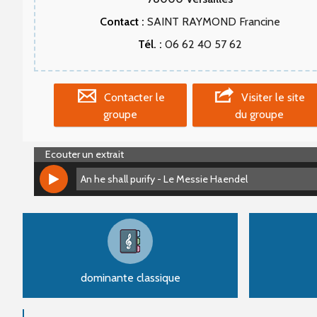
Contact :
SAINT RAYMOND Francine
Tél. :
06 62 40 57 62
Contacter le
Visiter le site
groupe
du groupe
Ecouter un extrait
An he shall purify - Le Messie Haendel
An he shall purify - Le Messie Haendel
dominante classique