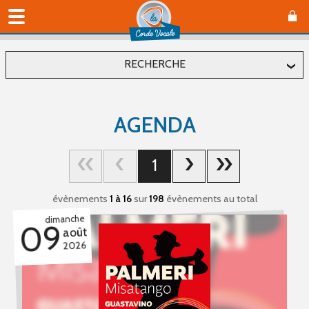
RECHERCHE
Localiser
AGENDA
Département
1
Commune
évènements
1 à 16
sur
198
évènements au total
dimanche
09
août
2026
Affiner
Type(s) d'évènement
Concerts (89)