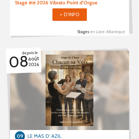
Stage été 2026 Vibrato Point d'Orgue
+ D'INFO
Stages
en Loire-Atlantique
depuis le
08
août
2026
09
LE MAS D' AZIL