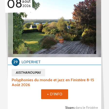
08
août
2026
29
LOPERHET
AISTHANOUMAI
Polyphonies du monde et jazz en Finistère 8-15
Août 2026
+ D'INFO
Stages
dans le Finistère