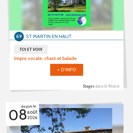
69
ST MARTIN EN HAUT
TOI ET VOIX
Impro vocale, chant et balade
+ D'INFO
Stages
dans le Rhône
depuis le
08
août
2026