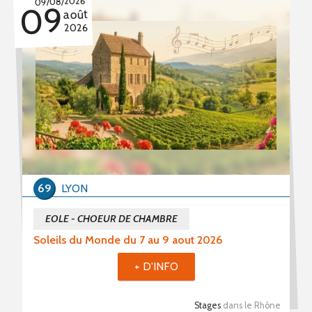
09/08/2026
09
août
2026
69
LYON
EOLE - CHOEUR DE CHAMBRE
Soleils du Monde du 7 au 9 aout 2026
+ D'INFO
Stages
dans le Rhône