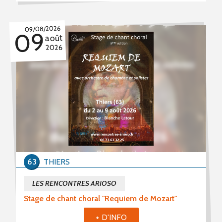
09/08/2026
09
août
2026
63
THIERS
LES RENCONTRES ARIOSO
Stage de chant choral "Requiem de Mozart"
+ D'INFO