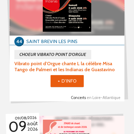
Stages (94)
Formations (15)
Période du
44
SAINT BREVIN LES PINS
au
CHOEUR VIBRATO POINT D'ORGUE
Vibrato point d'Orgue chante L la célèbre Misa
Tango de Palmeri et les Indianas de Guastavino
+ D'INFO
Mot(s) clé(s)
Plusieurs mots clé possibles
Concerts
en Loire-Atlantique
09/08/2026
09
août
2026