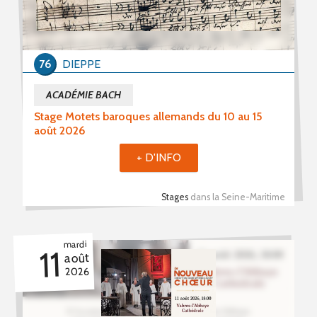
76
DIEPPE
ACADÉMIE BACH
Stage Motets baroques allemands du 10 au 15
août 2026
+ D'INFO
Stages
dans la Seine-Maritime
mardi
11
août
2026