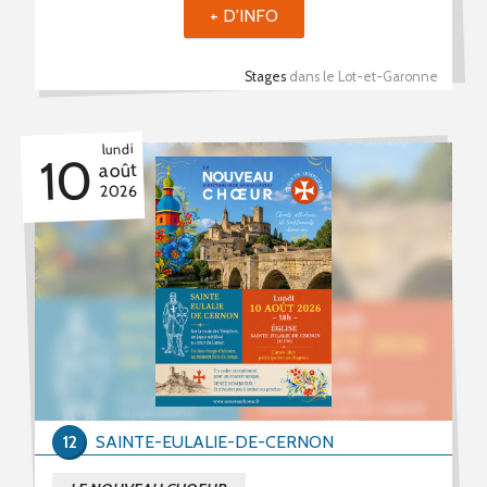
+ D'INFO
Stages
dans le Lot-et-Garonne
lundi
10
août
2026
12
SAINTE-EULALIE-DE-CERNON