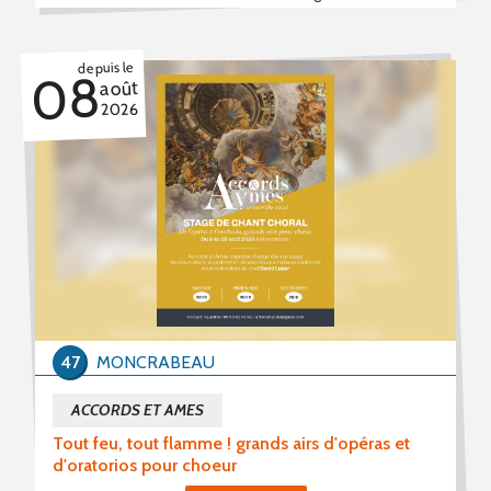
depuis le
08
août
2026
47
MONCRABEAU
ACCORDS ET AMES
Tout feu, tout flamme ! grands airs d'opéras et
d'oratorios pour choeur