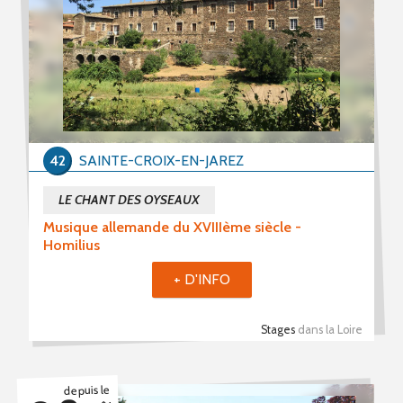
42
SAINTE-CROIX-EN-JAREZ
LE CHANT DES OYSEAUX
Musique allemande du XVIIIème siècle -
Homilius
+ D'INFO
Stages
dans la Loire
depuis le