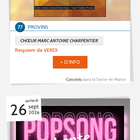
77
PROVINS
CHŒUR MARC ANTOINE CHARPENTIER
Requiem de VERDI
+ D'INFO
Concerts
dans la Seine-et-Marne
samedi
26
sept
2026