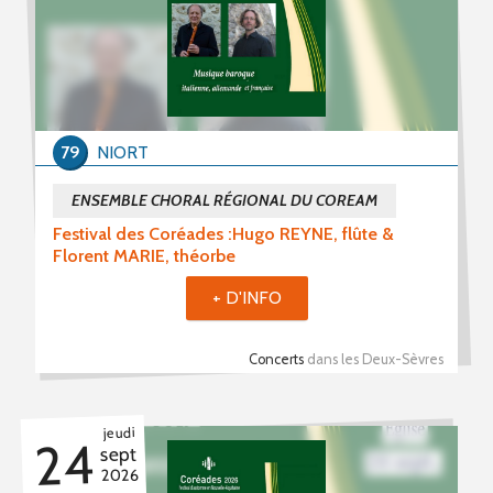
Stages (93)
Formations (15)
Période du
79
NIORT
au
ENSEMBLE CHORAL RÉGIONAL DU COREAM
Festival des Coréades :Hugo REYNE, flûte &
Florent MARIE, théorbe
+ D'INFO
Mot(s) clé(s)
Plusieurs mots clé possibles
Concerts
dans les Deux-Sèvres
jeudi
24
sept
2026