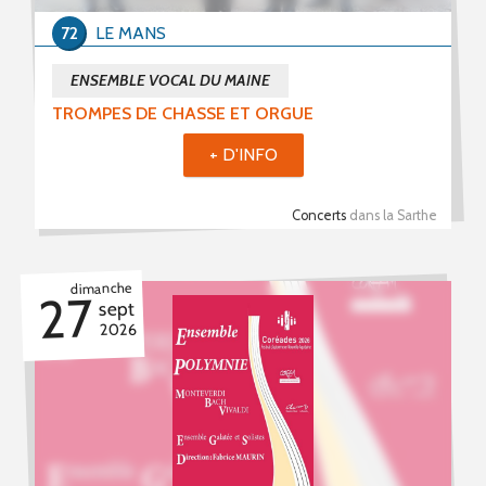
72
LE MANS
ENSEMBLE VOCAL DU MAINE
TROMPES DE CHASSE ET ORGUE
+ D'INFO
Concerts
dans la Sarthe
dimanche
27
sept
2026