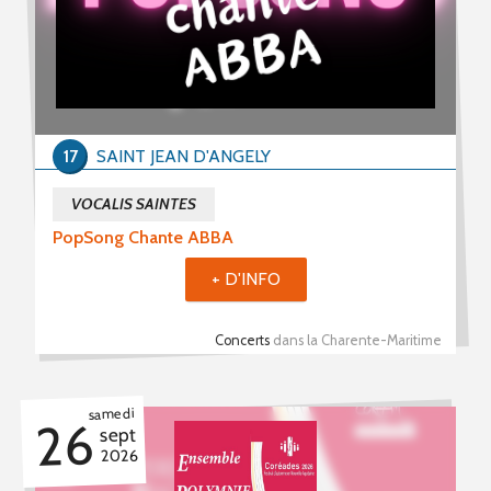
17
SAINT JEAN D'ANGELY
VOCALIS SAINTES
PopSong Chante ABBA
+ D'INFO
Concerts
dans la Charente-Maritime
samedi
26
sept
2026