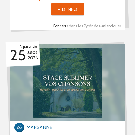
+ D'INFO
Concerts
dans les Pyrénées-Atlantiques
à partir du
25
sept
2026
26
MARSANNE