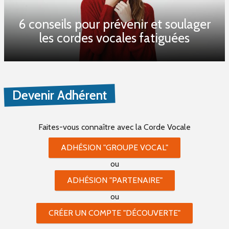
6 conseils pour prévenir et soulager
les cordes vocales fatiguées
Devenir Adhérent
Faites-vous connaître
avec la Corde Vocale
ADHÉSION "GROUPE VOCAL"
ou
ADHÉSION "PARTENAIRE"
ou
CRÉER UN COMPTE "DÉCOUVERTE"