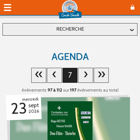
RECHERCHE
Localiser
AGENDA
Département
7
Commune
évènements
97 à 112
sur
197
évènements au total
mercredi
23
sept
2026
Affiner
Type(s) d'évènement
Concerts (89)