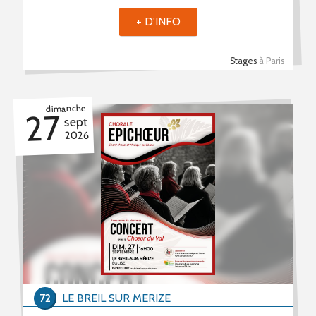
+ D'INFO
Stages
à Paris
dimanche
27
sept
2026
72
LE BREIL SUR MERIZE