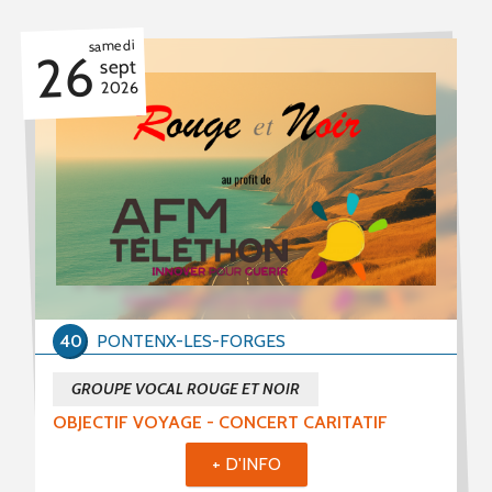
samedi
26
sept
2026
40
PONTENX-LES-FORGES
GROUPE VOCAL ROUGE ET NOIR
OBJECTIF VOYAGE - CONCERT CARITATIF
+ D'INFO