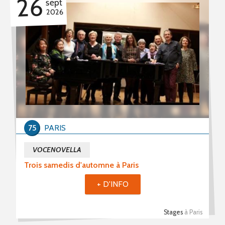
26
sept
2026
75
PARIS
VOCENOVELLA
Trois samedis d'automne à Paris
+ D'INFO
Stages
à Paris