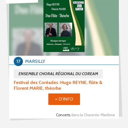
PROPOSER UN ÉVÈNEMENT
RSS ÉVÈNEMENTS
17
MARSILLY
ENSEMBLE CHORAL RÉGIONAL DU COREAM
Festival des Coréades :Hugo REYNE, flûte &
Florent MARIE, théorbe
+ D'INFO
Concerts
dans la Charente-Maritime