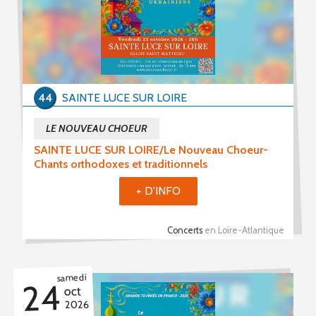
Stages (92)
Formations (15)
Période du
44
SAINTE LUCE SUR LOIRE
au
LE NOUVEAU CHOEUR
SAINTE LUCE SUR LOIRE/Le Nouveau Choeur-
Chants orthodoxes et traditionnels
+ D'INFO
Mot(s) clé(s)
Plusieurs mots clé possibles
Concerts
en Loire-Atlantique
samedi
24
oct
2026