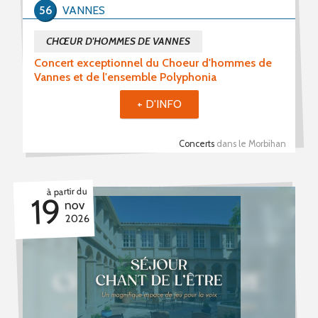
56
VANNES
CHŒUR D'HOMMES DE VANNES
Concert exceptionnel du Choeur d'hommes de
Vannes et de l'ensemble Polyphonia
+ D'INFO
Concerts
dans le Morbihan
à partir du
19
nov
2026