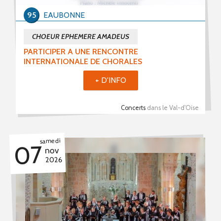
95
EAUBONNE
CHOEUR EPHEMERE AMADEUS
PARTICIPER A UNE RENCONTRE
INTERNATIONALE DE CHORALES
+ D'INFO
Concerts
dans le Val-d'Oise
samedi
07
nov
2026