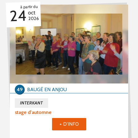
à partir du
24
oct
2026
49
BAUGÉ EN ANJOU
INTERKANT
stage d'automne
+ D'INFO