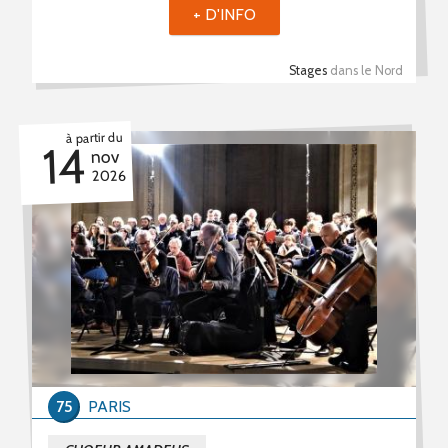
+ D'INFO
Stages
dans le Nord
à partir du
14
nov
2026
75
PARIS