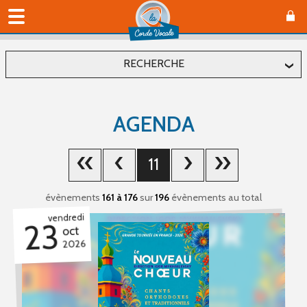
RECHERCHE
Localiser
AGENDA
Département
11
Commune
évènements
161 à 176
sur
196
évènements au total
vendredi
23
oct
2026
Affiner
Type(s) d'évènement
Concerts (89)