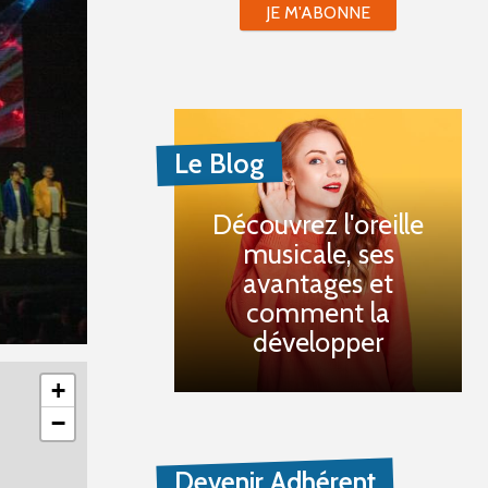
JE M'ABONNE
Le Blog
Découvrez l'oreille
musicale, ses
avantages et
comment la
développer
+
−
Devenir Adhérent