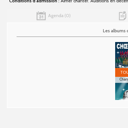
Conditions d'admission :
Aimer chanter. Auditions en déce
Agenda
0
Les albums
TOU
Chant