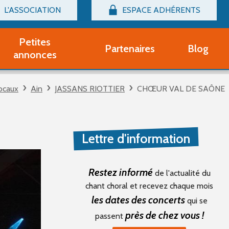
L'ASSOCIATION
ESPACE ADHÉRENTS
Billetterie
Connexion
Petites
Partenaires
Blog
r adhérent Groupe Vocal
annonces
nir adhérent Partenaire
rtitions d'occasion
ocaux
Ain
JASSANS RIOTTIER
CHŒUR VAL DE SAÔNE
r un compte Découverte
uestions fréquentes
tres
Lettre d'information
Restez informé
de l'actualité du
chant choral et recevez chaque mois
les dates des concerts
qui se
près de chez vous !
passent