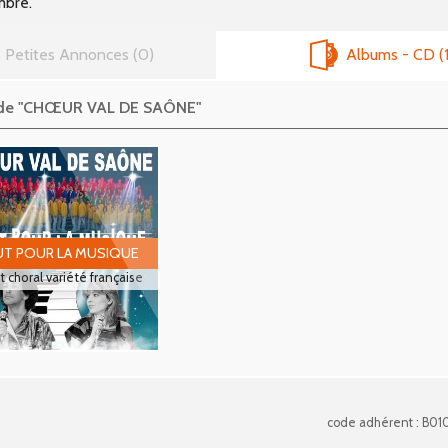
mbre.
Petites Annonces
0
Albums - CD
 de "CHŒUR VAL DE SAÔNE"
T POUR LA MUSIQUE
 choral variété française
code adhérent : B01