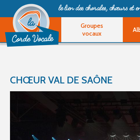
le lien des chorales, chœurs
et 
Groupes
Al
vocaux
CHŒUR VAL DE SAÔNE