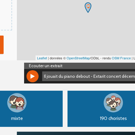
Leaflet
| données ©
OpenStreetMap
/ODbL - rendu
OSM France
| 
Ecouter un extrait
Il jouait du piano debout - Extarit concert déce
Il jouait du piano debout - Extarit concert déce
mixte
190 choristes