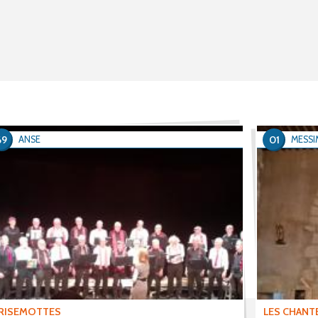
69
01
ANSE
MESSI
RISEMOTTES
LES CHANT