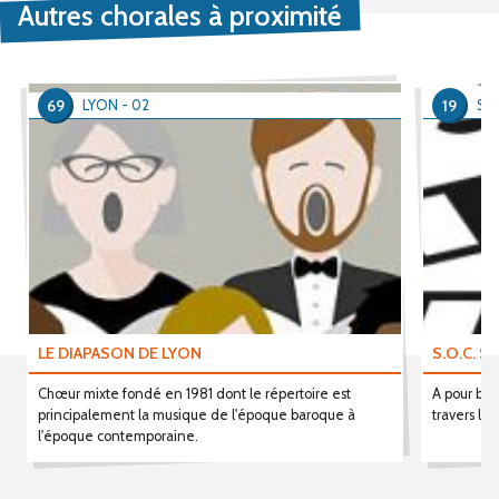
Autres chorales à proximité
69
19
LYON - 02
SA
LE DIAPASON DE LYON
S.O.C. S
Chœur mixte fondé en 1981 dont le répertoire est
A pour but 
principalement la musique de l'époque baroque à
travers le
l'époque contemporaine.