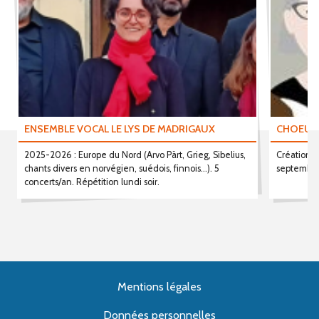
ENSEMBLE VOCAL LE LYS DE MADRIGAUX
CHOEUR 
2025-2026 : Europe du Nord (Arvo Pärt, Grieg, Sibelius,
Création d
chants divers en norvégien, suédois, finnois...). 5
septembre
concerts/an. Répétition lundi soir.
Mentions légales
Données personnelles