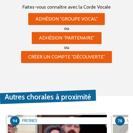
Faites-vous connaître
avec la Corde Vocale
ADHÉSION "GROUPE VOCAL"
ou
ADHÉSION "PARTENAIRE"
ou
CRÉER UN COMPTE "DÉCOUVERTE"
Autres chorales à proximité
94
78
FRESNES
VER