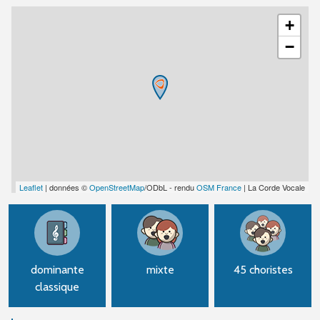
+
−
Leaflet
| données ©
OpenStreetMap
/ODbL - rendu
OSM France
| La Corde Vocale
dominante
mixte
45 choristes
classique