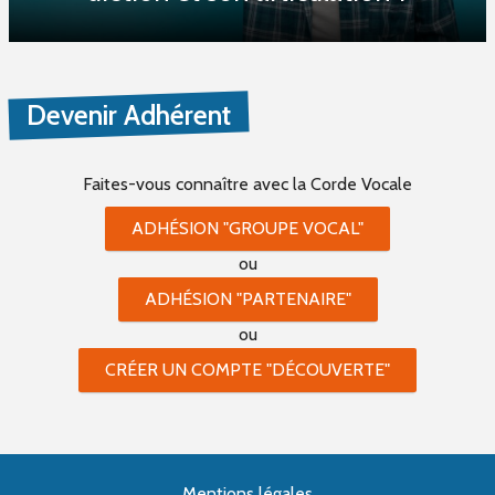
Devenir Adhérent
Faites-vous connaître
avec la Corde Vocale
ADHÉSION "GROUPE VOCAL"
ou
ADHÉSION "PARTENAIRE"
ou
CRÉER UN COMPTE "DÉCOUVERTE"
Mentions légales