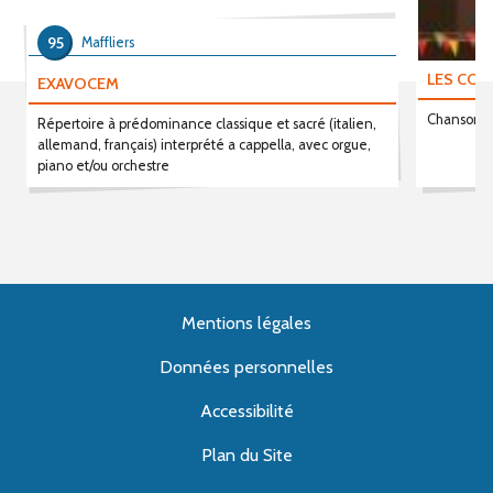
95
Maffliers
LES COP
EXAVOCEM
Chanson fr
Répertoire à prédominance classique et sacré (italien,
allemand, français) interprété a cappella, avec orgue,
piano et/ou orchestre
Mentions légales
Données personnelles
Accessibilité
Plan du Site