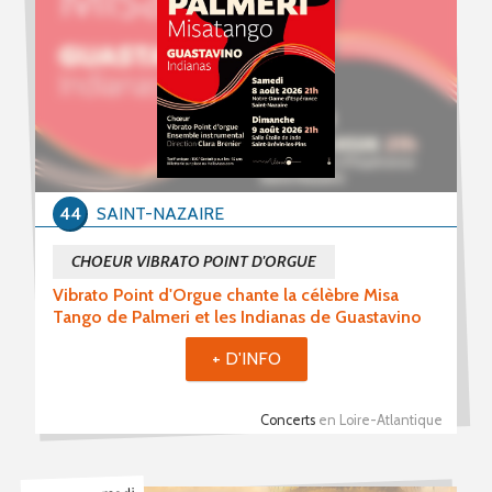
PROPOSER UN ÉVÈNEMENT
RSS ÉVÈNEMENTS
44
SAINT-NAZAIRE
CHOEUR VIBRATO POINT D'ORGUE
Vibrato Point d'Orgue chante la célèbre Misa
Tango de Palmeri et les Indianas de Guastavino
+ D'INFO
Concerts
en Loire-Atlantique