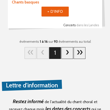
Chants basques
+ D'INFO
Concerts
dans les Landes
évènements
1 à 16
sur
93
évènements au total
1
Lettre d'information
Restez informé
de l'actualité du chant choral et
les dates des concerts
recevez chaque mois
qui se