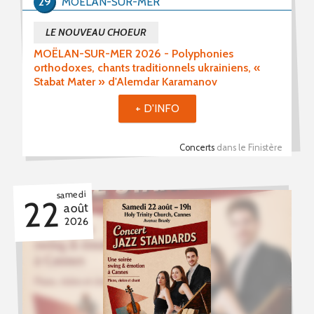
29
MOËLAN-SUR-MER
LE NOUVEAU CHOEUR
MOËLAN-SUR-MER 2026 - Polyphonies
orthodoxes, chants traditionnels ukrainiens, «
Stabat Mater » d'Alemdar Karamanov
+ D'INFO
Concerts
dans le Finistère
samedi
22
août
2026