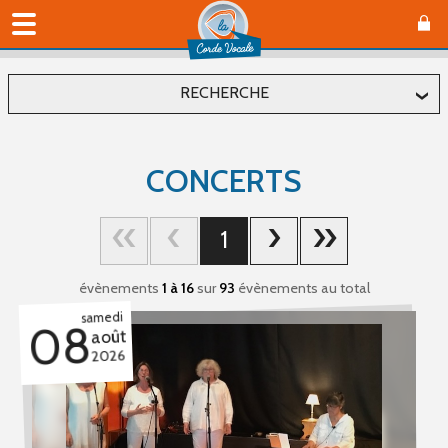
RECHERCHE
Localiser
CONCERTS
Département
1
Commune
évènements
1 à 16
sur
93
évènements au total
samedi
08
août
2026
Affiner
Type(s) d'évènement
Concerts (93)