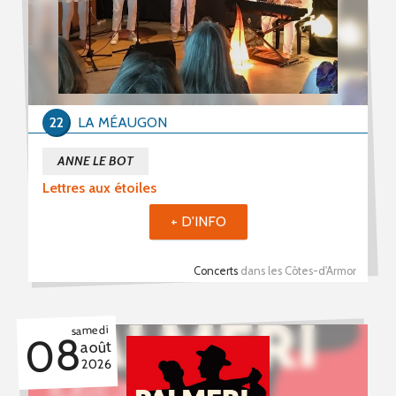
Stages (96)
Formations (15)
Période du
22
LA MÉAUGON
au
ANNE LE BOT
Lettres aux étoiles
+ D'INFO
Mot(s) clé(s)
Concerts
dans les Côtes-d'Armor
Plusieurs mots clé possibles
samedi
08
août
2026