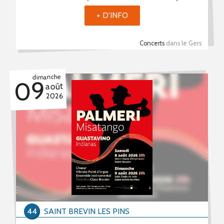
+ D'INFO
Concerts
dans le Gers
dimanche
09
août
2026
44
SAINT BREVIN LES PINS