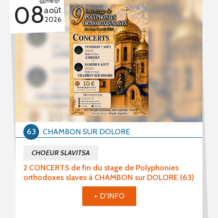
samedi
08
août
2026
63
CHAMBON SUR DOLORE
CHOEUR SLAVITSA
2 CONCERTS de fin du stage de Polyphonies
orthodoxes slaves à CHAMBON sur DOLORE (63)
+ D'INFO