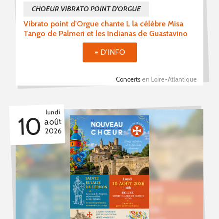
CHOEUR VIBRATO POINT D'ORGUE
Vibrato point d'Orgue chante L la célèbre Misa
Tango de Palmeri et les Indianas de Guastavino
+ D'INFO
Concerts
en Loire-Atlantique
lundi
10
août
2026