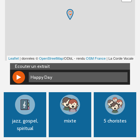
Leaflet
| données ©
OpenStreetMap
/ODbL - rendu
OSM France
| La Corde Vocale
Ecouter un extrait
Happy Day
Happy Day
jazz, gospel,
mixte
5 choristes
spiritual