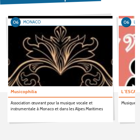
06
06
MONACO
L'E
Musicophilia
L 'ESCA
Association œuvrant pour la musique vocale et
Musique : 
instrumentale à Monaco et dans les Alpes Maritimes