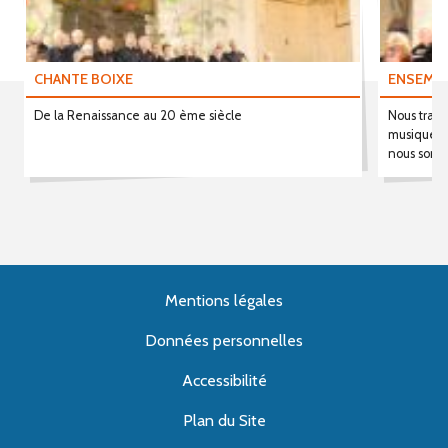
CHANTE BOIXE
ENSEMBL
De la Renaissance au 20 ème siècle
Nous trava
musique s
nous somm
Mentions légales
Données personnelles
Accessibilité
Plan du Site