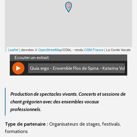
Leaflet
| données ©
OpenStreetMap
/ODbL - rendu
OSM France
| La Corde Vocale
Ecouter un extrait
Quia ergo - Ensemble Flos de Spina - Katarina Vukadinov
Quia ergo - Ensemble Flos de Spina - Katarina Vukadinov
Production de spectacles vivants. Concerts et sessions de
chant grégorien avec des ensembles vocaux
professionnels.
Type de partenaire :
Organisateurs de stages, festivals,
formations