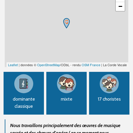
−
Leaflet
| données ©
OpenStreetMap
/ODbL - rendu
OSM France
| La Corde Vocale
dominante
mixte
17 choristes
classique
Nous travaillons principalement des œuvres de musique
sacrée et des chœurs d'opéra ( en ce moment nous