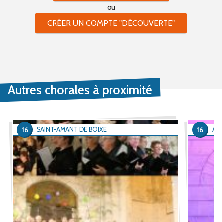
ou
CRÉER UN COMPTE "DÉCOUVERTE"
Autres chorales à proximité
16
16
SAINT-AMANT DE BOIXE
AN