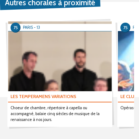
Autres chorales à proximité
75
75
PARIS - 13
PAR
LES TEMPERAMENS VARIATIONS
LE CLUB
Choeur de chambre, répertoire à capella ou
Opéras-bou
accompagné, balaie cinq siècles de musique de la
renaissance à nos jours.