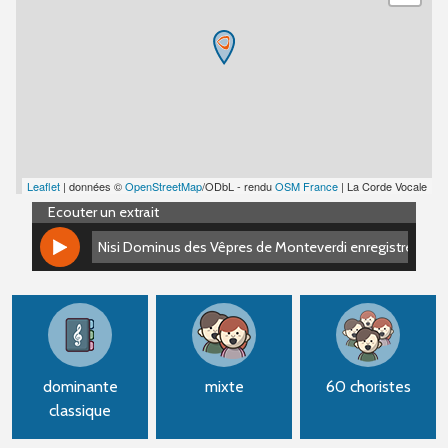
Leaflet
| données ©
OpenStreetMap
/ODbL - rendu
OSM France
| La Corde Vocale
Ecouter un extrait
Nisi Dominus des Vêpres de Monteverdi enregistré le 6 
Nisi Dominus des Vêpres de Monteverdi enregistré le 6 
dominante
mixte
60 choristes
classique