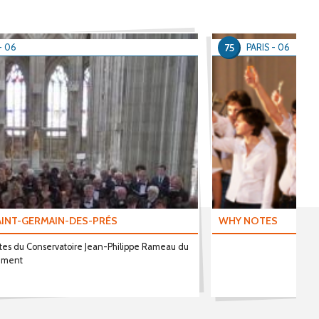
75
- 06
PARIS - 06
INT-GERMAIN-DES-PRÉS
WHY NOTES
tes du Conservatoire Jean-Philippe Rameau du
sement