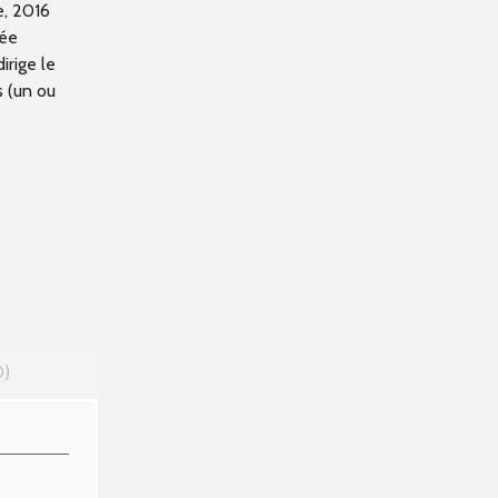
e, 2016
cée
irige le
s (un ou
0