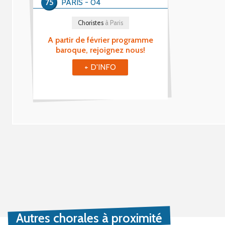
75
PARIS - 04
Choristes
à Paris
A partir de février programme
baroque, rejoignez nous!
+ D'INFO
Autres chorales à proximité