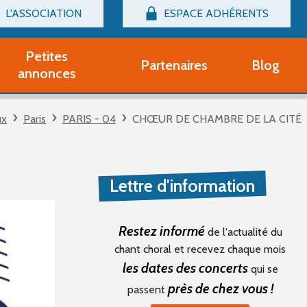
L'ASSOCIATION
ESPACE ADHÉRENTS
Billetterie
Connexion
Petites
Partenaires
Blog
r adhérent Groupe Vocal
annonces
nir adhérent Partenaire
rtitions d'occasion
ux
Paris
PARIS - 04
CHŒUR DE CHAMBRE DE LA CITÉ
r un compte Découverte
uestions fréquentes
tres
Lettre d'information
Restez informé
de l'actualité du
chant choral et recevez chaque mois
les dates des concerts
qui se
près de chez vous !
passent