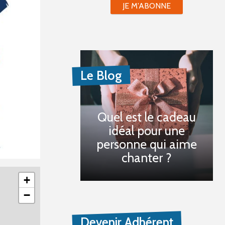
JE M'ABONNE
Le Blog
Quel est le cadeau
idéal pour une
personne qui aime
chanter ?
+
−
Devenir Adhérent