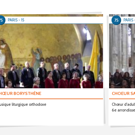
75
75
PARIS - 15
PARIS 
HŒUR BORYSTHÈNE
CHOEUR SA
sique liturgique orthodoxe
Chœur d'adul
6e arrondis