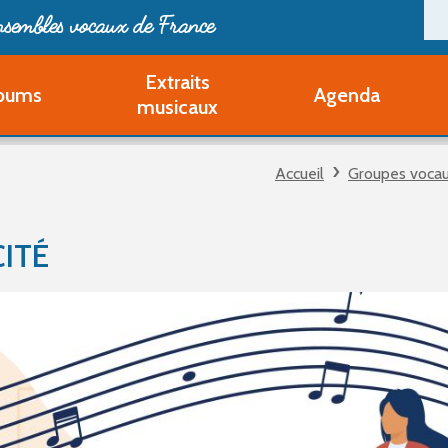
ensembles vocaux de France
Extraits
bums
Agenda
Deveni
musicaux
Deve
Pa
Accueil
Groupes voca
Ouvri
Q
Au
ITÉ