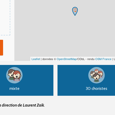
Leaflet
| données ©
OpenStreetMap
/ODbL - rendu
OSM France
| 
mixte
30 choristes
 direction de Laurent Zaïk.