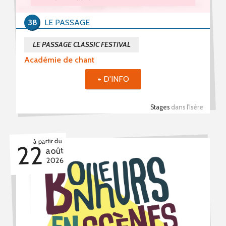
Stages (4)
38
LE PASSAGE
Formations (0)
LE PASSAGE CLASSIC FESTIVAL
Période du
Académie de chant
+ D'INFO
au
Stages
dans l'Isère
Mot(s) clé(s)
à partir du
22
août
2026
Plusieurs mots clé possibles