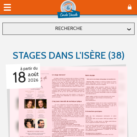
RECHERCHE
Localiser
STAGES DANS L'ISÈRE (38)
Département
à partir du
18
août
2026
Commune
Affiner
Type(s) d'évènement
Concerts (0)