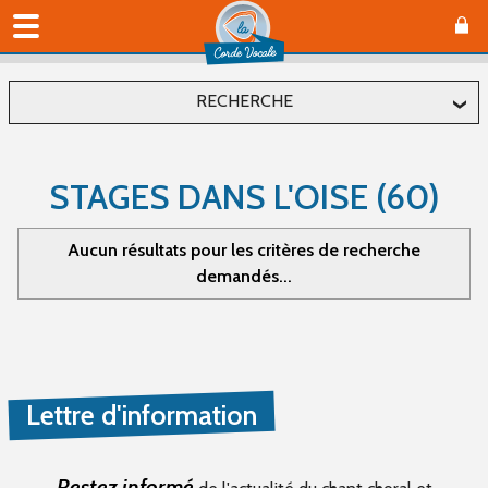
RECHERCHE
Localiser
STAGES DANS L'OISE (60)
Département
Aucun résultats pour les critères de recherche
demandés...
Commune
Affiner
Lettre d'information
Type(s) d'évènement
Concerts (0)
Restez informé