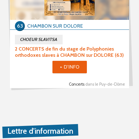
Stages (3)
Formations (0)
63
CHAMBON SUR DOLORE
Période du
CHOEUR SLAVITSA
2 CONCERTS de fin du stage de Polyphonies
orthodoxes slaves à CHAMBON sur DOLORE (63)
au
+ D'INFO
Concerts
dans le Puy-de-Dôme
Mot(s) clé(s)
Plusieurs mots clé possibles
Lettre d'information