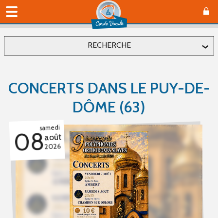
RECHERCHE
Localiser
CONCERTS DANS LE PUY-DE-
Département
DÔME (63)
samedi
Commune
08
août
2026
Affiner
Type(s) d'évènement
Concerts (1)