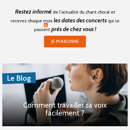
Restez informé
PROPOSER UN ÉVÈNEMENT
de l'actualité du chant choral et
les dates des concerts
recevez chaque mois
qui se
RSS ÉVÈNEMENTS
près de chez vous !
passent
JE M'ABONNE
Le Blog
Comment travailler sa voix
facilement ?