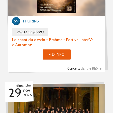
Stages (5)
Formations (0)
69
THURINS
Période du
VOCALISE (EVVL)
Le chant du destin - Brahms - Festival Inter'Val
d'Automne
au
+ D'INFO
Concerts
dans le Rhône
Mot(s) clé(s)
Plusieurs mots clé possibles
dimanche
29
nov
2026