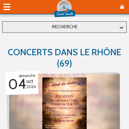
RECHERCHE
Localiser
CONCERTS DANS LE RHÔNE
Département
(69)
dimanche
Commune
04
oct
2026
Affiner
Type(s) d'évènement
Concerts (2)