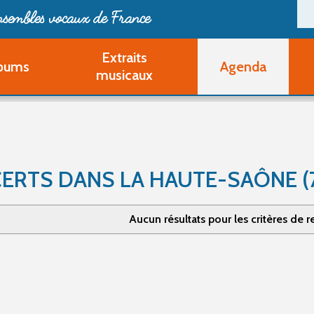
ensembles vocaux de France
Extraits
bums
Agenda
Deveni
musicaux
Deve
Pa
Ouvri
Q
Au
ERTS DANS LA HAUTE-SAÔNE (
Aucun résultats pour les critères de