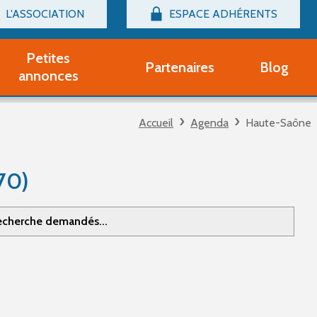
L'ASSOCIATION
ESPACE ADHÉRENTS
Billetterie
Connexion
Petites
Partenaires
Blog
r adhérent Groupe Vocal
annonces
nir adhérent Partenaire
rtitions d'occasion
Accueil
Agenda
Haute-Saône
r un compte Découverte
uestions fréquentes
tres
70)
 recherche demandés...