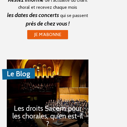
de l'actualité du chant
choral et recevez chaque mois
les dates des concerts
qui se passent
près de chez vous !
JE M'ABONNE
Le Blog
Les droits Sacem pour
les chorales, qu’en est-il
?