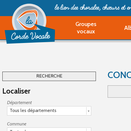
le lien des chorales, chœurs
et 
Groupes
Al
vocaux
CONC
RECHERCHE
Localiser
Département
Tous les départements
Commune