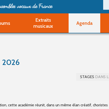
ensembles vocaux de France
Extraits
bums
Agenda
Deveni
musicaux
Deve
Pa
Ouvri
Q
Au
 2026
STAGES
DANS L
tion, cette académie réunit, dans un même élan créatif, choristes