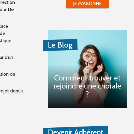
irection
JE M'ABONNE
nd
« De
lace
 de
stique
Le Blog
ur d’un
ation de
Comment trouver et
rejoindre une chorale
rojet depuis
?
Devenir Adhérent