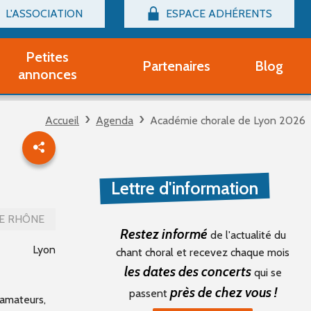
L'ASSOCIATION
ESPACE ADHÉRENTS
Billetterie
Connexion
Petites
Partenaires
Blog
r adhérent Groupe Vocal
annonces
nir adhérent Partenaire
rtitions d'occasion
Accueil
Agenda
Académie chorale de Lyon 2026
r un compte Découverte
uestions fréquentes
tres
Lettre d'information
E RHÔNE
Restez informé
de l'actualité du
Lyon
chant choral et recevez chaque mois
les dates des concerts
qui se
près de chez vous !
passent
 amateurs,