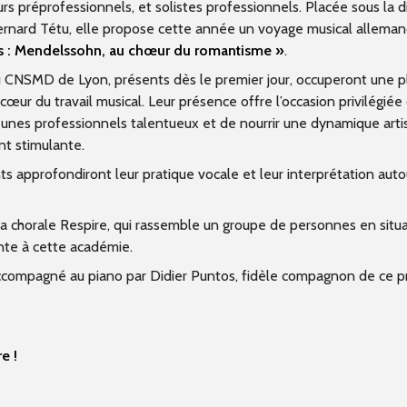
rs préprofessionnels, et solistes professionnels. Placée sous la d
ernard Tétu, elle propose cette année un voyage musical allema
s : Mendelssohn, au chœur du romantisme »
.
u CNSMD de Lyon, présents dès le premier jour, occuperont une p
cœur du travail musical. Leur présence offre l’occasion privilégiée
eunes professionnels talentueux et de nourrir une dynamique arti
nt stimulante.
nts approfondiront leur pratique vocale et leur interprétation auto
 chorale Respire, qui rassemble un groupe de personnes en situ
nte à cette académie.
accompagné au piano par Didier Puntos, fidèle compagnon de ce p
e !