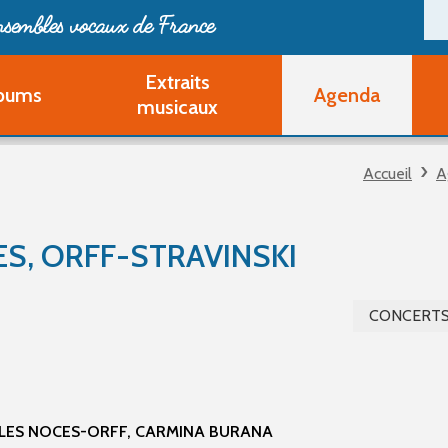
ensembles vocaux de France
Extraits
bums
Agenda
Deveni
musicaux
Deve
Pa
Accueil
A
Ouvri
Q
Au
S, ORFF-STRAVINSKI
CONCERT
 LES NOCES-ORFF, CARMINA BURANA