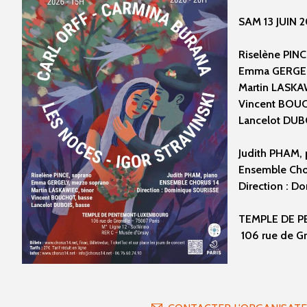
SAM 13 JUIN 2
Riselène PINC
Emma GERGEL
Martin LASKA
Vincent BOUC
Lancelot DUB
Judith PHAM, 
Ensemble Cho
Direction : 
TEMPLE DE 
106 rue de Gr