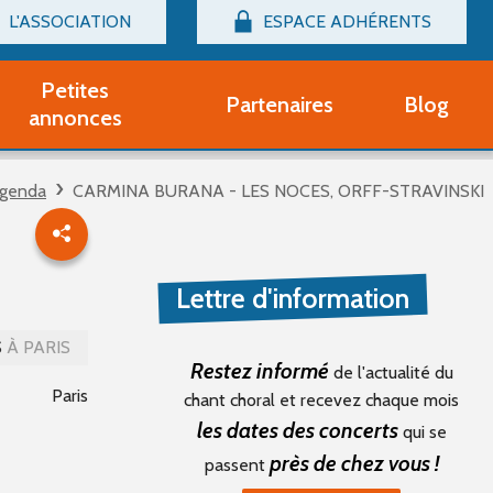
L'ASSOCIATION
ESPACE ADHÉRENTS
Billetterie
Connexion
Petites
Partenaires
Blog
r adhérent Groupe Vocal
annonces
nir adhérent Partenaire
rtitions d'occasion
genda
CARMINA BURANA - LES NOCES, ORFF-STRAVINSKI
r un compte Découverte
uestions fréquentes
tres
Lettre d'information
S
À PARIS
Restez informé
de l'actualité du
Paris
chant choral et recevez chaque mois
les dates des concerts
qui se
près de chez vous !
passent