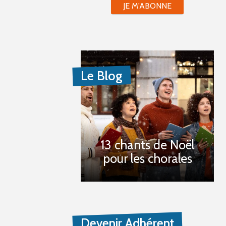
JE M'ABONNE
Le Blog
13 chants de Noël
pour les chorales
Devenir Adhérent