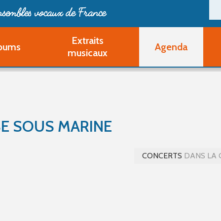
ensembles vocaux de France
Extraits
bums
Agenda
Deveni
musicaux
Deve
Pa
Ouvri
Q
Au
SE SOUS MARINE
CONCERTS
DANS LA 