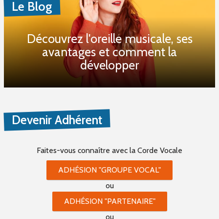
Le Blog
Découvrez l'oreille musicale, ses
avantages et comment la
développer
Devenir Adhérent
Faites-vous connaître
avec la Corde Vocale
ADHÉSION "GROUPE VOCAL"
ou
ADHÉSION "PARTENAIRE"
ou