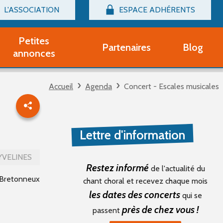
L'ASSOCIATION
ESPACE ADHÉRENTS
Billetterie
Connexion
Petites
Partenaires
Blog
r adhérent Groupe Vocal
annonces
nir adhérent Partenaire
rtitions d'occasion
Accueil
Agenda
Concert - Escales musicales
r un compte Découverte
uestions fréquentes
tres
Lettre d'information
YVELINES
Restez informé
de l'actualité du
-Bretonneux
chant choral et recevez chaque mois
les dates des concerts
qui se
près de chez vous !
passent