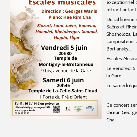
exceptionnel q
offrant autant
Du raffinemen
Saëns et Rhein
Shosholoza. L
compositeurs a
Bortiansky…
Escales Musica
Le vendredi 5
la Gare
Le samedi 6 ju
Ce concert ser
chœur, George
Cha.