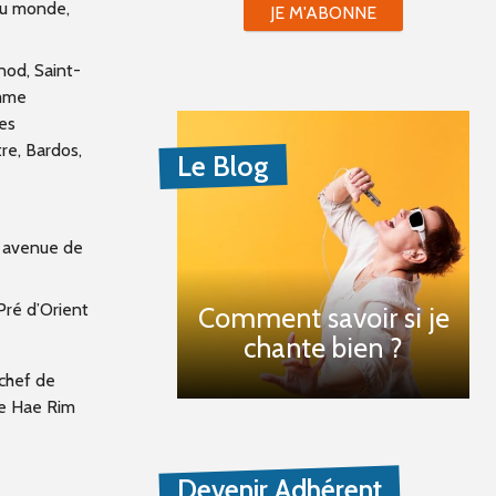
du monde,
JE M'ABONNE
od, Saint-
omme
es
re, Bardos,
Le Blog
s avenue de
Pré d’Orient
Comment savoir si je
chante bien ?
 chef de
te Hae Rim
Devenir Adhérent