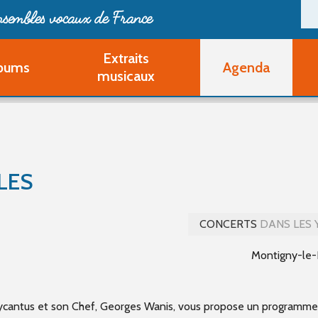
ensembles vocaux de France
Extraits
bums
Agenda
Deveni
musicaux
Deve
Pa
Ouvri
Q
Au
LES
CONCERTS
DANS LES 
Montigny-le
ycantus
et son Chef, Georges Wanis, vous propose un programme