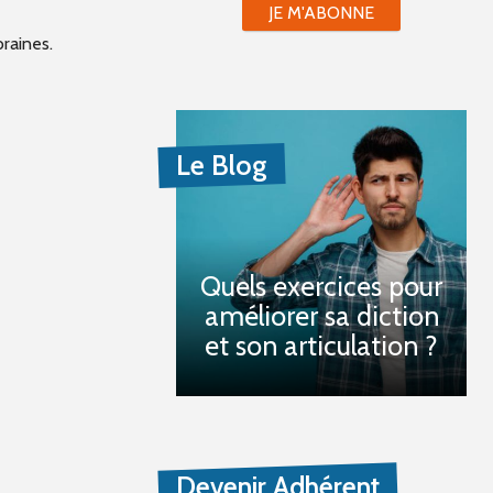
JE M'ABONNE
raines.
Le Blog
Quels exercices pour
améliorer sa diction
et son articulation ?
Devenir Adhérent