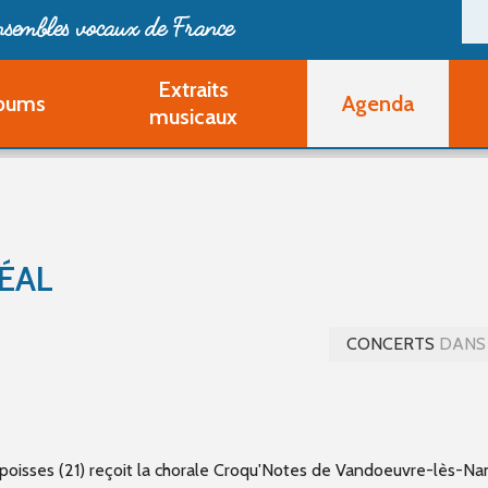
ensembles vocaux de France
Extraits
bums
Agenda
Deveni
musicaux
Deve
Pa
Ouvri
Q
Au
ÉAL
CONCERTS
DANS 
poisses (21) reçoit la chorale Croqu'Notes de Vandoeuvre-lès-Na