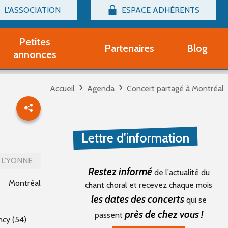
L'ASSOCIATION
ESPACE ADHÉRENTS
Billetterie
Connexion
Petites
Partenaires
Blog
r adhérent Groupe Vocal
annonces
nir adhérent Partenaire
rtitions d'occasion
Accueil
Agenda
Concert partagé à Montréal
r un compte Découverte
uestions fréquentes
tres
Lettre d'information
L'YONNE
Restez informé
de l'actualité du
Montréal
chant choral et recevez chaque mois
les dates des concerts
qui se
près de chez vous !
passent
ncy (54)