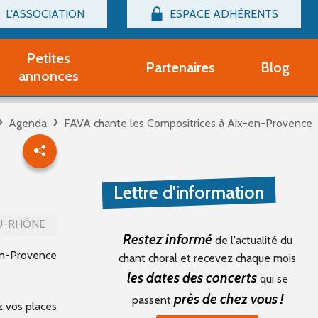
L'ASSOCIATION
ESPACE ADHÉRENTS
Billetterie
Connexion
Petites
Partenaires
Blog
r adhérent Groupe Vocal
annonces
nir adhérent Partenaire
rtitions d'occasion
Agenda
FAVA chante les Compositrices à Aix-en-Provence
r un compte Découverte
uestions fréquentes
tres
Lettre d'information
U-RHÔNE
Restez informé
de l'actualité du
n-Provence
chant choral et recevez chaque mois
les dates des concerts
qui se
près de chez vous !
passent
z vos places