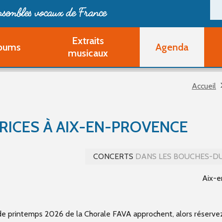
ensembles vocaux de France
Extraits
bums
Agenda
Deveni
musicaux
Deve
Pa
Accueil
Ouvri
Q
Au
RICES À AIX-EN-PROVENCE
CONCERTS
DANS LES BOUCHES-D
Aix-e
de printemps 2026 de la Chorale FAVA approchent, alors réserve