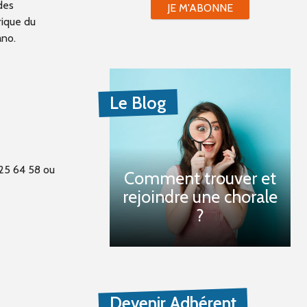
des
JE M'ABONNE
ique du
ano.
Le Blog
 25 64 58 ou
Comment trouver et
rejoindre une chorale
?
Devenir Adhérent