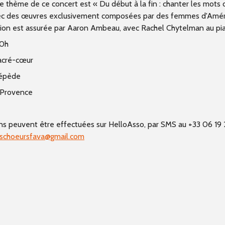
e thème de ce concert est « Du début à la fin : chanter les mots 
c des œuvres exclusivement composées par des femmes d'Amér
ction est assurée par Aaron Ambeau, avec Rachel Chytelman au pi
20h
Sacré-cœur
Cépède
-Provence
ns peuvent être effectuées sur HelloAsso, par SMS au +33 06 19
eschoeursfava@gmail.com