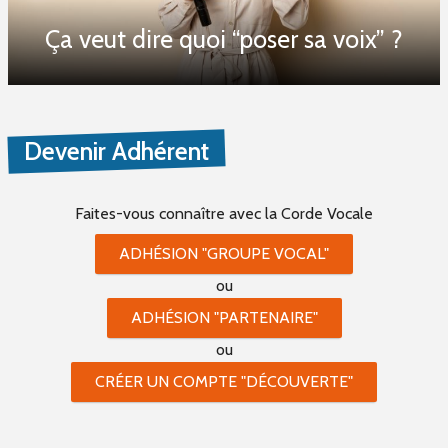
Ça veut dire quoi “poser sa voix” ?
Devenir Adhérent
Faites-vous connaître
avec la Corde Vocale
ADHÉSION "GROUPE VOCAL"
ou
ADHÉSION "PARTENAIRE"
ou
CRÉER UN COMPTE "DÉCOUVERTE"