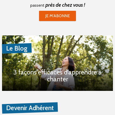
près de chez vous !
passent
JE M'ABONNE
Le Blog
3 façons efficaces d’apprendre à
chanter
Devenir Adhérent