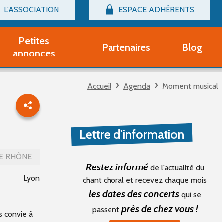
L'ASSOCIATION
ESPACE ADHÉRENTS
Billetterie
Connexion
Petites
Partenaires
Blog
r adhérent Groupe Vocal
annonces
nir adhérent Partenaire
rtitions d'occasion
Accueil
Agenda
Moment musical
r un compte Découverte
uestions fréquentes
tres
Lettre d'information
E RHÔNE
Restez informé
de l'actualité du
Lyon
chant choral et recevez chaque mois
les dates des concerts
qui se
près de chez vous !
passent
s convie à