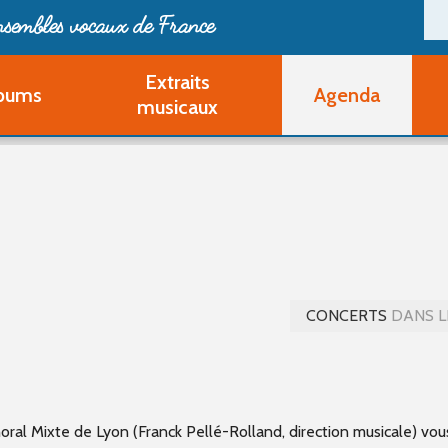
ensembles vocaux de France
Extraits
bums
Agenda
Deveni
musicaux
Deve
Pa
Ouvri
Q
Au
CONCERTS
DANS L
ral Mixte de Lyon (Franck Pellé-Rolland, direction musicale) vou