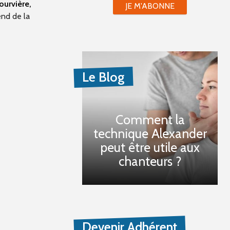
ourvière,
JE M'ABONNE
end de la
Le Blog
Comment la
technique Alexander
peut être utile aux
chanteurs ?
Devenir Adhérent