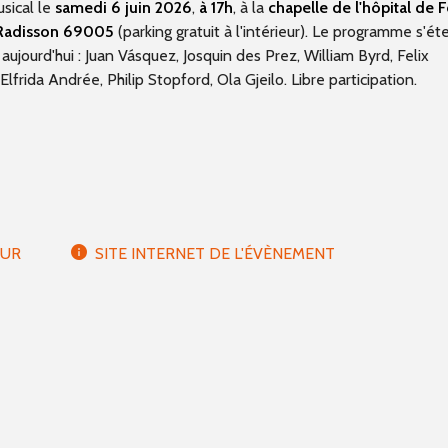
sical le
samedi 6 juin 2026
,
à 17h
, à la
chapelle de l'hôpital de F
 Radisson 69005
(parking gratuit à l'intérieur). Le programme s'ét
aujourd'hui : Juan Vásquez, Josquin des Prez, William Byrd, Felix
frida Andrée, Philip Stopford, Ola Gjeilo. Libre participation.
EUR
SITE INTERNET DE L'ÉVÈNEMENT