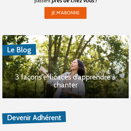
près de chez vous !
passent
JE M'ABONNE
Le Blog
3 façons efficaces d’apprendre à
chanter
Devenir Adhérent