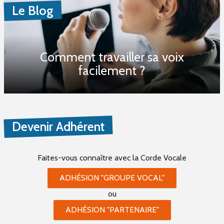
Le Blog
Comment travailler sa voix
facilement ?
Devenir Adhérent
Faites-vous connaître
avec la Corde Vocale
ADHÉSION "GROUPE VOCAL"
ou
ADHÉSION "PARTENAIRE"