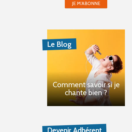
JE M'ABONNE
Le Blog
Comment savoir si je
chante bien ?
Devenir Adhérent