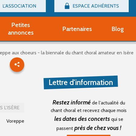
L'ASSOCIATION
ESPACE ADHÉRENTS
Billetterie
Connexion
Petites
Partenaires
Blog
r adhérent Groupe Vocal
annonces
nir adhérent Partenaire
rtitions d'occasion
eppe aux choeurs - la biennale du chant choral amateur en Isère
r un compte Découverte
uestions fréquentes
tres
Lettre d'information
Restez informé
de l'actualité du
 L'ISÈRE
chant choral et recevez chaque mois
les dates des concerts
qui se
Voreppe
près de chez vous !
passent