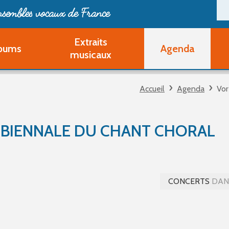
ensembles vocaux de France
Extraits
bums
Agenda
Deveni
musicaux
Deve
Pa
Accueil
Agenda
Vor
Ouvri
Q
Au
 BIENNALE DU CHANT CHORAL
CONCERTS
DANS