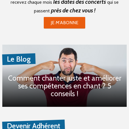
les dates des concerts
recevez chaque mois
qui se
près de chez vous !
passent
JE M'ABONNE
Le Blog
Comment chanter juste et améliorer
ses compétences en chant ? 5
conseils !
Devenir Adhérent