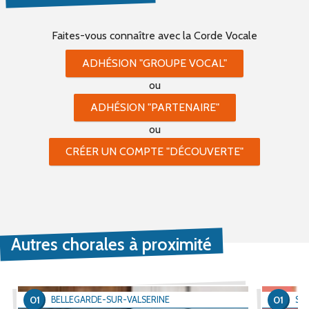
Faites-vous connaître
avec la Corde Vocale
ADHÉSION "GROUPE VOCAL"
ou
ADHÉSION "PARTENAIRE"
ou
CRÉER UN COMPTE "DÉCOUVERTE"
Autres chorales à proximité
01
01
BELLEGARDE-SUR-VALSERINE
SE