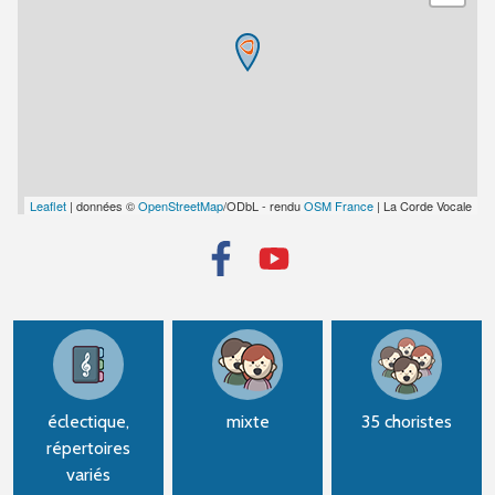
Leaflet
| données ©
OpenStreetMap
/ODbL - rendu
OSM France
| La Corde Vocale
éclectique,
mixte
35 choristes
répertoires
variés