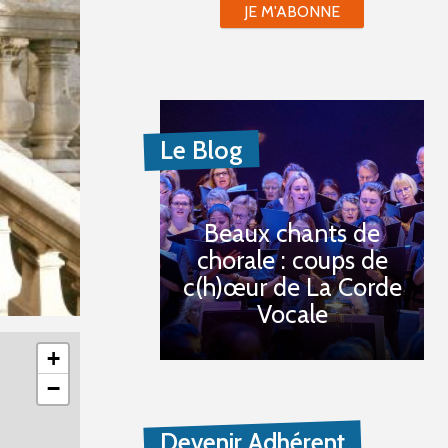
JE M'ABONNE
Le Blog
Beaux chants de
chorale : coups de
c(h)œur de La Corde
Vocale
+
−
Devenir Adhérent