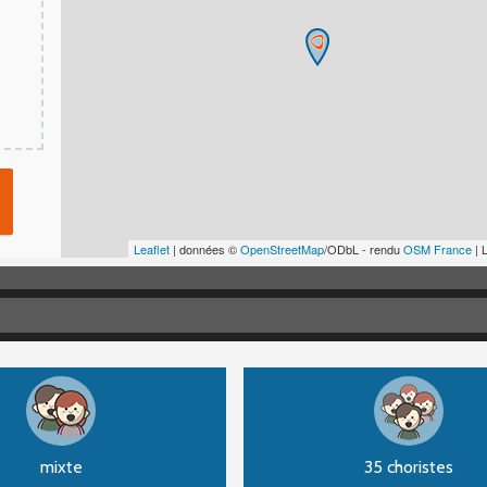
Leaflet
| données ©
OpenStreetMap
/ODbL - rendu
OSM France
| 
mixte
35 choristes