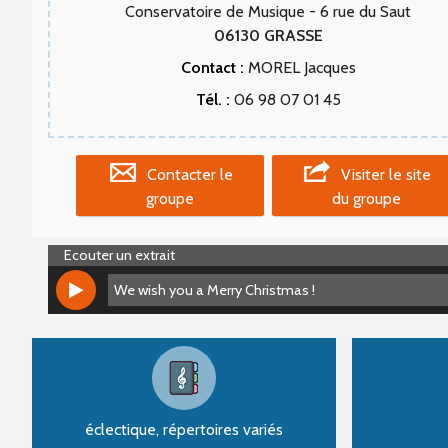
Conservatoire de Musique - 6 rue du Saut
06130
GRASSE
Contact :
MOREL Jacques
Tél. :
06 98 07 01 45
Contacter le
Visiter le site
groupe
du groupe
Ecouter un extrait
We wish you a Merry Christmas !
We wish you a Merry Christmas !
éclectique, répertoires variés