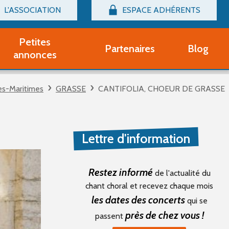
L'ASSOCIATION
ESPACE ADHÉRENTS
Billetterie
Connexion
Petites
Partenaires
Blog
r adhérent Groupe Vocal
annonces
nir adhérent Partenaire
rtitions d'occasion
es-Maritimes
GRASSE
CANTIFOLIA, CHOEUR DE GRASSE
r un compte Découverte
uestions fréquentes
tres
Lettre d'information
Restez informé
de l'actualité du
chant choral et recevez chaque mois
les dates des concerts
qui se
près de chez vous !
passent