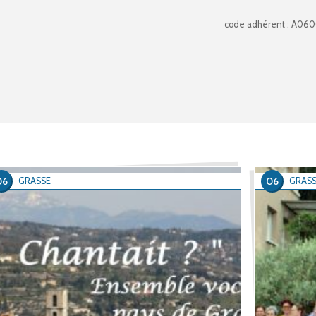
code adhérent : A06
06
06
GRASSE
GRAS