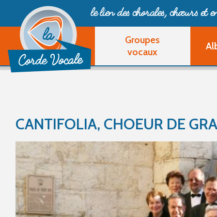
le lien des chorales, chœurs
et 
Groupes
Al
vocaux
CANTIFOLIA, CHOEUR DE GR