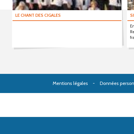
LE CHANT DES CIGALES
S
En
Re
fr
Mentions légales
Données person