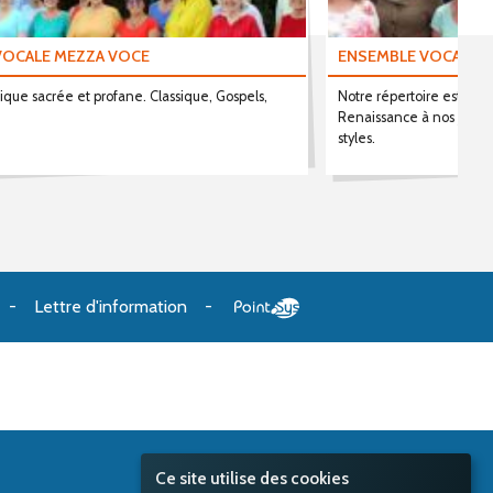
VOCALE MEZZA VOCE
ENSEMBLE VOCAL DE
ique sacrée et profane. Classique, Gospels,
Notre répertoire est très
.
Renaissance à nos jours,
styles.
Lettre d'information
Ce site utilise des cookies