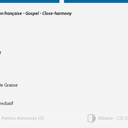
n française - Gospel - Close-harmony
!
de Grasse
xclusif
Petites Annonces
0
Albums - CD