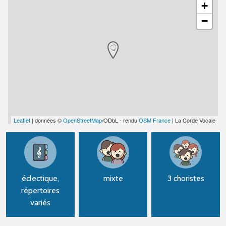
+
−
Leaflet
| données ©
OpenStreetMap
/ODbL - rendu
OSM France
| La Corde Vocale
éclectique,
mixte
3 choristes
répertoires
variés