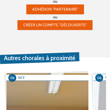
ou
ADHÉSION "PARTENAIRE"
ou
CRÉER UN COMPTE "DÉCOUVERTE"
Autres chorales à proximité
06
06
NICE
NIC