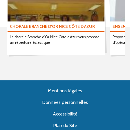
CHORALE BRANCHE D'OR NICE CÔTE D'AZUR
ENSEMBL
La chorale Branche d'Or Nice Côte d'Azur vous propose
Proposer d
un répertoire éclectique
d'opéra à 
Mentions légales
Données personnelles
Accessibilité
Plan du Site