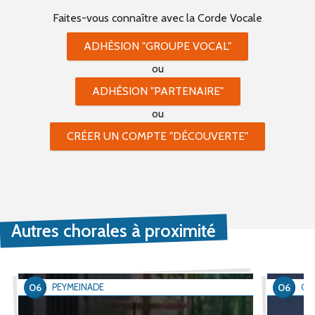
Faites-vous connaître
avec la Corde Vocale
ADHÉSION "GROUPE VOCAL"
ou
ADHÉSION "PARTENAIRE"
ou
CRÉER UN COMPTE "DÉCOUVERTE"
Autres chorales à proximité
06
06
PEYMEINADE
GR