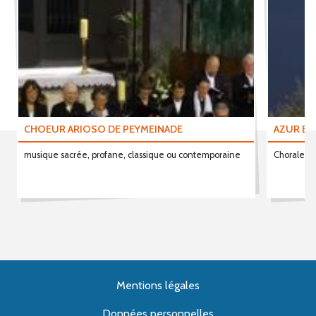
CHOEUR ARIOSO DE PEYMEINADE
AZUR ET
musique sacrée, profane, classique ou contemporaine
Chorale de
Mentions légales
Données personnelles