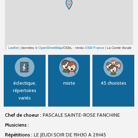
Leaflet
| données ©
OpenStreetMap
/ODbL - rendu
OSM France
| La Corde Vocale
éclectique,
mixte
45 choristes
répertoires
variés
Chef de choeur :
PASCALE SAINTE-ROSE FANCHINE
Musiciens :
Répétitions :
LE JEUDI SOIR DE 19H30 A 21H45