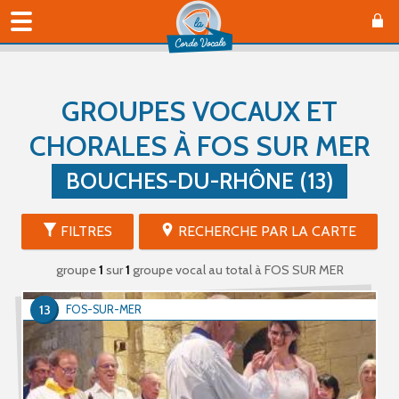
GROUPES VOCAUX ET
CHORALES À FOS SUR MER
BOUCHES-DU-RHÔNE (13)
FILTRES
RECHERCHE PAR LA CARTE
groupe
1
sur
1
groupe vocal au total
à FOS SUR MER
13
FOS-SUR-MER