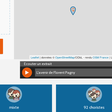
Leaflet
| données ©
OpenStreetMap
/ODbL - rendu
OSM France
| 
Ecouter un extrait
L'avenir de Florent Pagny
L'avenir de Florent Pagny
mixte
92 choristes