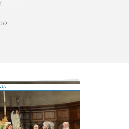
0
0320
NAN