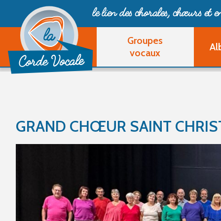
le lien des chorales, chœurs
et 
Groupes
Al
vocaux
GRAND CHŒUR SAINT CHRIS