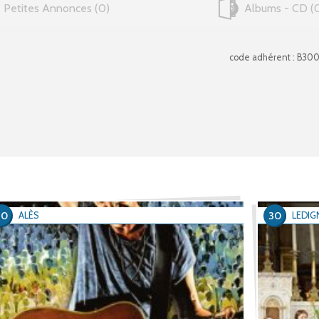
Petites Annonces
0
Albums - CD
code adhérent : B30
30
30
ALÈS
LEDIG