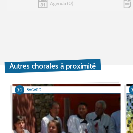
Agenda
0
Autres chorales à proximité
30
BAGARD