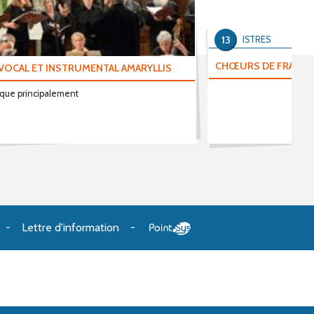
13
ISTRES
CHŒURS DE FRANCE
VOCAL ET INSTRUMENTAL AMARYLLIS
que principalement
Lettre d'information