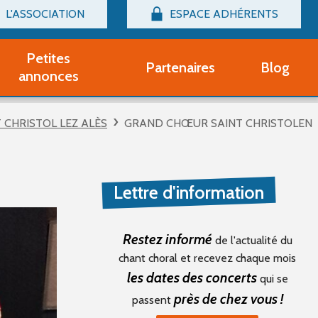
L'ASSOCIATION
ESPACE ADHÉRENTS
Billetterie
Connexion
Petites
Partenaires
Blog
r adhérent Groupe Vocal
annonces
nir adhérent Partenaire
rtitions d'occasion
 CHRISTOL LEZ ALÈS
GRAND CHŒUR SAINT CHRISTOLEN
r un compte Découverte
uestions fréquentes
tres
Lettre d'information
Restez informé
de l'actualité du
chant choral et recevez chaque mois
les dates des concerts
qui se
près de chez vous !
passent