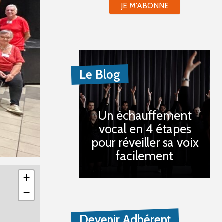
JE M'ABONNE
Le Blog
Un échauffement
vocal en 4 étapes
pour réveiller sa voix
facilement
+
−
Devenir Adhérent