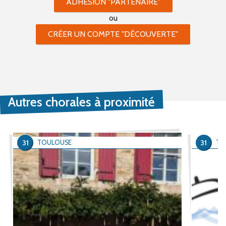
ADHÉSION "PARTENAIRE"
ou
CRÉER UN COMPTE "DÉCOUVERTE"
Autres chorales à proximité
31
31
TOULOUSE
TO