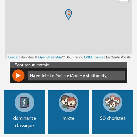
Leaflet
| données ©
OpenStreetMap
/ODbL - rendu
OSM France
| La Corde Vocale
Ecouter un extrait
Haendel - Le Messie (And He shall purify)
Haendel - Le Messie (And He shall purify)
dominante
mixte
50 choristes
classique