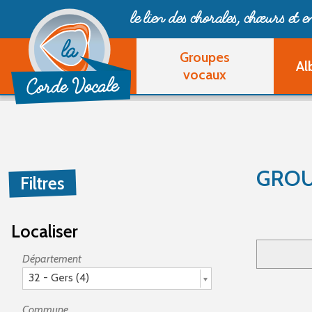
le lien des chorales, chœurs
et 
Groupes
Al
vocaux
GROU
Filtres
Localiser
Département
32 - Gers (4)
Commune