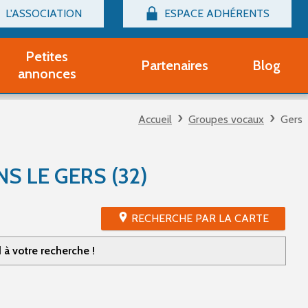
L'ASSOCIATION
ESPACE ADHÉRENTS
Billetterie
Connexion
Petites
Partenaires
Blog
r adhérent Groupe Vocal
annonces
nir adhérent Partenaire
rtitions d'occasion
Accueil
Groupes vocaux
Gers
r un compte Découverte
uestions fréquentes
tres
 LE GERS (32)
RECHERCHE PAR LA CARTE
à votre recherche !