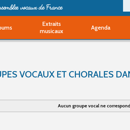
ensembles vocaux de France
Extraits
bums
Agenda
Deveni
musicaux
Deve
Pa
Ouvri
Q
Au
PES VOCAUX ET CHORALES DANS
Aucun groupe vocal ne correspond 