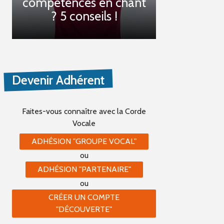
compétences en chant
? 5 conseils !
Devenir Adhérent
Faites-vous connaître
avec la Corde
Vocale
ADHÉSION "GROUPE VOCAL"
ou
ADHÉSION "PARTENAIRE"
ou
CRÉER UN COMPTE
"DÉCOUVERTE"